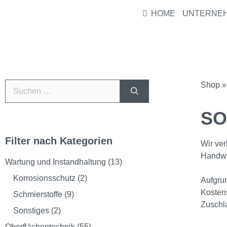
HOME
UNTERNE
Weiter einkaufen →
Shop
SO
Filter nach Kategorien
Wir ver
Handwe
Wartung und Instandhaltung
(13)
Korrosionsschutz
(2)
Aufgrun
Kostens
Schmierstoffe
(9)
Zuschla
Sonstiges
(2)
Oberflächentechnik
(55)