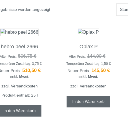
Ergebnisse werden angezeigt
hebro peel 2666
Oplax P
506,75
€
144,00
€
Alter Preis:
Alter Preis:
emporärer Zuschlag:
3,75
€
Temporärer Zuschlag:
1,50
€
510,50
€
145,50
€
Neuer Preis:
Neuer Preis:
exkl. Mwst.
exkl. Mwst.
zzgl.
Versandkosten
zzgl.
Versandkosten
Produkt enthält: 25
l
In den Warenkorb
In den Warenkorb