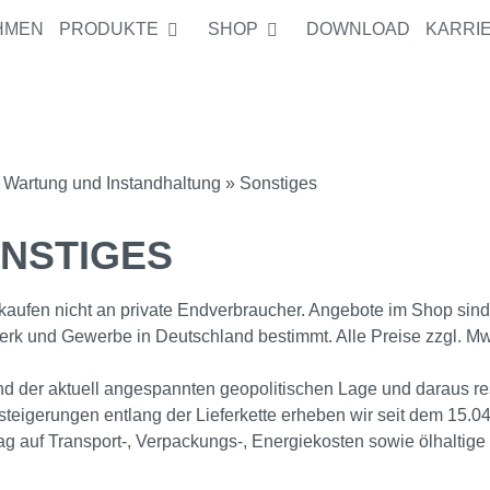
HMEN
PRODUKTE
SHOP
DOWNLOAD
KARRI
Pro
0 Ar
»
Wartung und Instandhaltung
» Sonstiges
NSTIGES
kaufen nicht an private Endverbraucher. Angebote im Shop sind n
rk und Gewerbe in Deutschland bestimmt. Alle Preise zzgl. Mw
d der aktuell angespannten geopolitischen Lage und daraus re
teigerungen entlang der Lieferkette erheben wir seit dem 15.
g auf Transport‑, Verpackungs‑, Energiekosten sowie ölhaltige