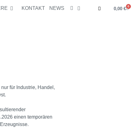
0
ERE
KONTAKT
NEWS
0,00
€
dukt zum Warenkorb hinzugefügt.
Zur Kasse
tikel -
0,00
€
ur für Industrie, Handel,
st.
sultierender
04.2026 einen temporären
 Erzeugnisse.