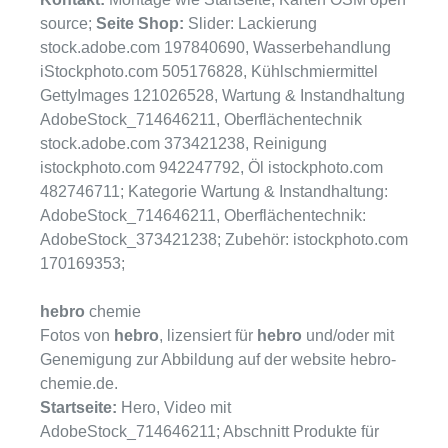
source;
Seite Shop:
Slider: Lackierung
stock.adobe.com 197840690, Wasserbehandlung
iStockphoto.com 505176828, Kühlschmiermittel
GettyImages 121026528, Wartung & Instandhaltung
AdobeStock_714646211, Oberflächentechnik
stock.adobe.com 373421238, Reinigung
istockphoto.com 942247792, Öl istockphoto.com
482746711; Kategorie Wartung & Instandhaltung:
AdobeStock_714646211, Oberflächentechnik:
AdobeStock_373421238; Zubehör: istockphoto.com
170169353;
hebro
chemie
Fotos von
hebro
, lizensiert für
hebro
und/oder mit
Genemigung zur Abbildung auf der website hebro-
chemie.de.
Startseite:
Hero, Video mit
AdobeStock_714646211; Abschnitt Produkte für