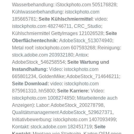
Wasserbehandlung: iStockphoto.com 505176828;
Kühlwasserbehandlung: istockphoto.com
185665781;
Seite Kühlschmiermittel
: video:
istockphoto.com 482746711, CRC_Studio;
Kühlschmiermittel GettyImages 121026528;
Seite
Oberflächentechnik:
AdobeStock_513074940;
Metal roof: istockphoto.com 607593268; Reinigung:
stock.adobe.com 203932180; Antox:
AdobeStock_546258554;
Seite Wartung und
Instandhaltung:
Video: istockphoto.com
665801234, GoldenMike; AdobeStock_714646211;
Seite Download:
video: istockphoto.com
875961310, hh5800;
Seite Karriere:
Video:
istockphoto.com 1008274850; Mitarbeitende auch
Anzeigen): Labor: AdobeStock_200278798,
Qualitätsmanagement AdobeStock_529627371,
Initiativbewerbung: istockphoto.com 1407093499;
Kontakt: stock.adobe.com 182451719;
Seite
Kontakt:
Montage wie Startseite, Karten OSM open