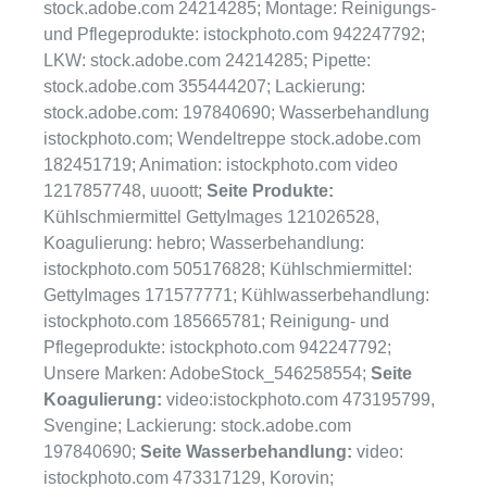
stock.adobe.com 24214285; Montage: Reinigungs-
und Pflegeprodukte: istockphoto.com 942247792;
LKW: stock.adobe.com 24214285; Pipette:
stock.adobe.com 355444207; Lackierung:
stock.adobe.com: 197840690; Wasserbehandlung
istockphoto.com; Wendeltreppe stock.adobe.com
182451719; Animation: istockphoto.com video
1217857748, uuoott;
Seite Produkte:
Kühlschmiermittel GettyImages 121026528,
Koagulierung: hebro; Wasserbehandlung:
istockphoto.com 505176828; Kühlschmiermittel:
GettyImages 171577771; Kühlwasserbehandlung:
istockphoto.com 185665781; Reinigung- und
Pflegeprodukte: istockphoto.com 942247792;
Unsere Marken: AdobeStock_546258554;
Seite
Koagulierung:
video:istockphoto.com 473195799,
Svengine; Lackierung: stock.adobe.com
197840690;
Seite Wasserbehandlung:
video:
istockphoto.com 473317129, Korovin;