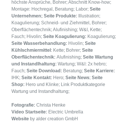
höchste Ansprüche, Bohrer; Abschnitt Know-how;
Montage: Hochregal, Beratung; Labor;
Seite
Unternehmen; Seite Produkte:
Illustration;
Koagulierung; Schneid- und Ziehmittel, Bohrer;
Oberflächentechnik; Alufinishing; W&I, Kette;
Fauch; Hivolin;
Seite Koagulierung:
Koagulierung;
Seite Wasserbehandlung:
Hivolin;
Seite
Kühlschmiermittel
: Kette; Bohrer;
Seite
Oberflächentechnik:
Alufinishing;
Seite Wartung
und Instandlhaltung:
Wartung; W&I: 2x hebro;
Fauch;
Seite Download:
Beratung;
Seite Karriere:
IHK;
Seite Kontakt:
Hero;
Seite News
;
Seite
Shop:
Hero und Klinke; Link Produktkategorie
Wartung und Instandhaltung;
Fotografie:
Christa Henke
Video Startseite:
Electric Umbrella
Website
by alder creation GmbH