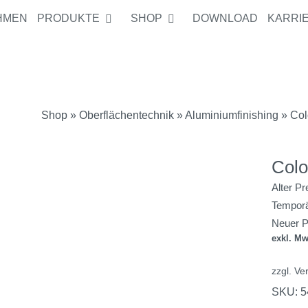
HMEN
PRODUKTE
SHOP
DOWNLOAD
KARRI
Alter Preis:
1
Temporärer Zu
Neuer Preis:
Shop
»
Oberflächentechnik
»
Aluminiumfinishing
» Colo
Colo
Alter Pr
Temporä
Neuer P
exkl. Mw
zzgl.
Ve
SKU:
5