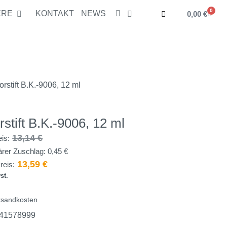
0
ERE
KONTAKT
NEWS
0,00
€
3,14
€
In den Warenkorb
schlag:
0,45
€
13,59
€
exkl. Mwst.
rstift B.K.-9006, 12 ml
rstift B.K.-9006, 12 ml
13,14
€
eis:
rer Zuschlag:
0,45
€
13,59
€
reis:
st.
rsandkosten
41578999