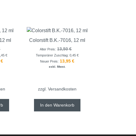
 12 ml
Colorstift B.K.-7016, 12 ml
€
13,50
€
Alter Preis:
0,45
€
Temporärer Zuschlag:
0,45
€
5
€
13,95
€
Neuer Preis:
exkl. Mwst.
ten
zzgl.
Versandkosten
rb
In den Warenkorb