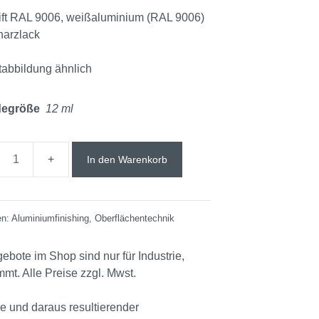
tift RAL 9006, weißaluminium (RAL 9006)
harzlack
tabbildung ähnlich
degröße
12 ml
In den Warenkorb
en:
Aluminiumfinishing
,
Oberflächentechnik
ebote im Shop sind nur für Industrie,
t. Alle Preise zzgl. Mwst.
e und daraus resultierender