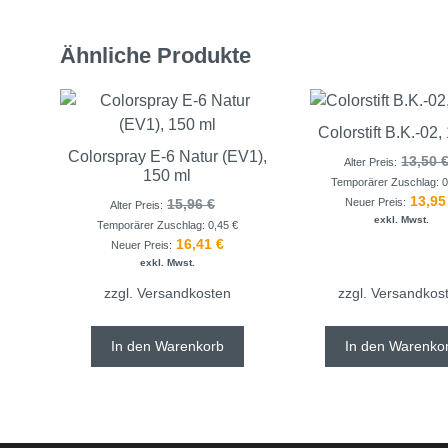
Ähnliche Produkte
Colorstift B.K.-02,
Colorspray E-6 Natur (EV1),
13,50
Alter Preis:
150 ml
Temporärer Zuschlag:
13,9
Neuer Preis:
15,96
€
Alter Preis:
exkl. Mwst.
Temporärer Zuschlag:
0,45
€
16,41
€
Neuer Preis:
exkl. Mwst.
zzgl.
Versandkosten
zzgl.
Versandkos
In den Warenkorb
In den Warenko