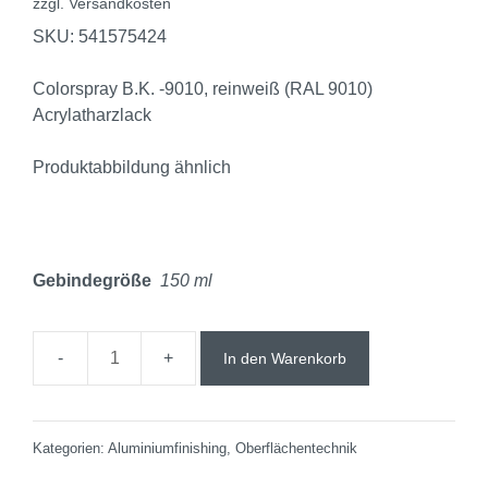
zzgl.
Versandkosten
SKU: 541575424
Colorspray B.K. -9010, reinweiß (RAL 9010)
Acrylatharzlack
Produktabbildung ähnlich
Gebindegröße
150 ml
In den Warenkorb
Kategorien:
Aluminiumfinishing
,
Oberflächentechnik