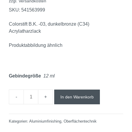
zzgl.
Versandkosten
SKU:
541563999
Colorstift B.K. -03, dunkelbronze (C34)
Acrylatharzlack
Produktabbildung ähnlich
Gebindegröße
12 ml
In den Warenkorb
Kategorien:
Aluminiumfinishing
,
Oberflächentechnik