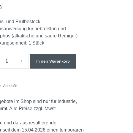
3
ons- und Prüfbesteck
onsanweisung für hebro®lan und
hos (alkalische und saure Reiniger)
ungseinheit: 1 Stück
In den Warenkorb
e:
Zubehör
ebote im Shop sind nur für Industrie,
t. Alle Preise zzgl. Mwst.
e und daraus resultierender
ir seit dem 15.04.2026 einen temporären