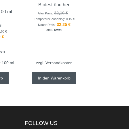
Bioteströhrchen
100 ml
32,10
€
Alter Preis:
Temporärer Zuschlag:
0,15
€
32,25
€
Neuer Preis:
€
exkl. Mwst.
3,60
€
0
€
ten
x 100 ml
zzgl.
Versandkosten
rb
In den Warenkorb
FOLLOW US