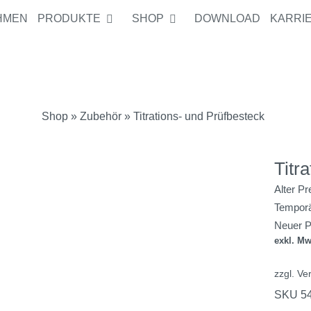
HMEN
PRODUKTE
SHOP
DOWNLOAD
KARRI
Alter Preis:
56
Temporärer Zus
Neuer Preis:
5
Shop
»
Zubehör
» Titrations- und Prüfbesteck
Titr
Alter Pr
Temporä
Neuer P
exkl. Mw
zzgl.
Ve
SKU 5