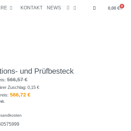
0
ERE
KONTAKT
NEWS
0,00
€
6,57
€
In den Warenkorb
chlag:
0,15
€
66,72
€
exkl. Mwst.
ations- und Prüfbesteck
566,57
€
eis:
rer Zuschlag:
0,15
€
566,72
€
reis:
st.
rsandkosten
40575999