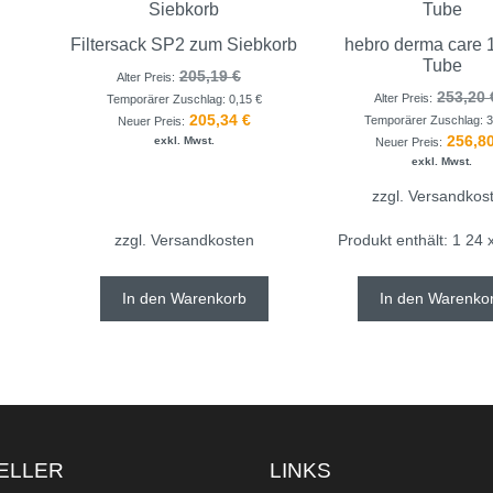
Filtersack SP2 zum Siebkorb
hebro derma care 
Tube
205,19
€
Alter Preis:
253,20
Alter Preis:
Temporärer Zuschlag:
0,15
€
205,34
€
Temporärer Zuschlag:
Neuer Preis:
256,8
exkl. Mwst.
Neuer Preis:
exkl. Mwst.
zzgl.
Versandkos
zzgl.
Versandkosten
Produkt enthält: 1
24 
In den Warenkorb
In den Warenko
ELLER
LINKS