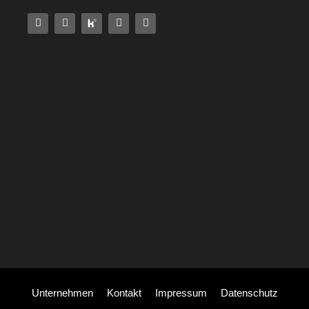
Alter Preis:
89,27
€
Temporärer Zuschlag:
Unternehmen
Kontakt
Impressum
Datenschutz
In den Warenkorb
0,15
€
Neuer Preis:
89,42
€