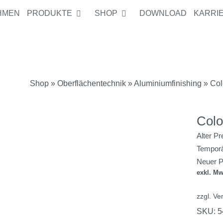
HMEN
PRODUKTE
SHOP
DOWNLOAD
KARRI
Alter Preis:
1
Temporärer Zu
Neuer Preis:
Shop
»
Oberflächentechnik
»
Aluminiumfinishing
» Colo
Colo
Alter Pr
Temporä
Neuer P
exkl. Mw
zzgl.
Ve
SKU:
5