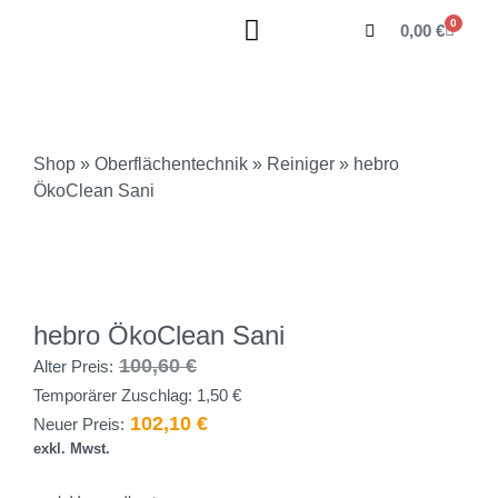
0
0,00
€
Shop
»
Oberflächentechnik
»
Reiniger
» hebro
ÖkoClean Sani
hebro ÖkoClean Sani
100,60
€
Alter Preis:
Temporärer Zuschlag:
1,50
€
102,10
€
Neuer Preis:
exkl. Mwst.