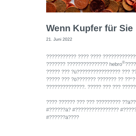
Wenn Kupfer für Sie 
21. Juni 2022
??????????? ???? ???? ????????????
®
??????? ??????????????? hebro
????
????? ??? ?ü???????????????? ??? ?
????? ??? ?ö??????? ??????? ?? ??°?
??????????????. ????? ??? ??? ????
???? ?????? ??? ??? ????????? ??ä?
#??????ä? #???????????????? #????
#??????ä????