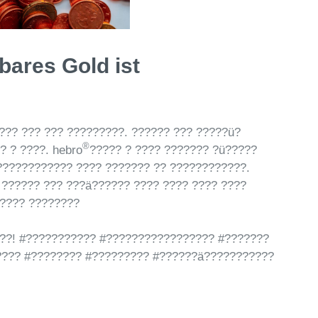
bares Gold ist
??? ??? ??? ?????????. ?????? ??? ?????ü?
®
? ? ????. hebro
????? ? ???? ??????? ?ü?????
???????????? ???? ??????? ?? ????????????.
 ?????? ??? ???ä?????? ???? ???? ???? ????
????? ????????
???! #??????????? #????????????????? #???????
???? #???????? #????????? #??????ä???????????