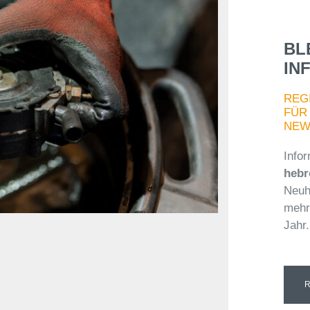
BL
IN
REGI
FÜR
NEW
Infor
hebr
Neuh
mehr
Jahr.