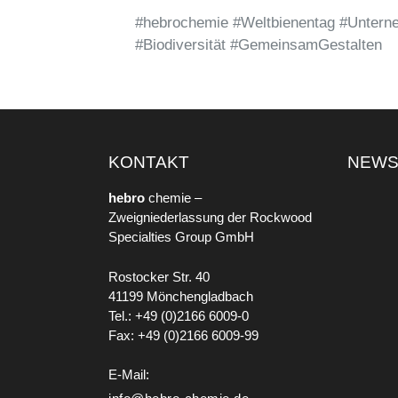
#hebrochemie #Weltbienentag #Unterne
#Biodiversität #GemeinsamGestalten
KONTAKT
NEW
hebro
chemie –
Zweigniederlassung der Rockwood
Specialties Group GmbH
Rostocker Str. 40
41199 Mönchengladbach
Tel.: +49 (0)2166 6009-0
Fax: +49 (0)2166 6009-99
E-Mail: