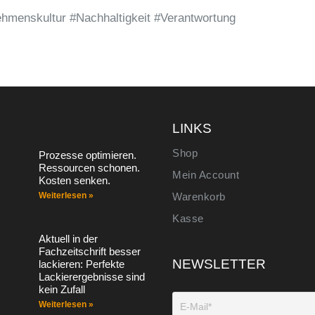
hmenskultur #Nachhaltigkeit #Verantwortung
S
LINKS
Shop
Prozesse optimieren.
Ressourcen schonen.
Mein Account
Kosten senken.
Weiterlesen »
Warenkorb
Kasse
Aktuell in der
Fachzeitschrift besser
NEWSLETTER
lackieren: Perfekte
Lackierergebnisse sind
kein Zufall
Weiterlesen »