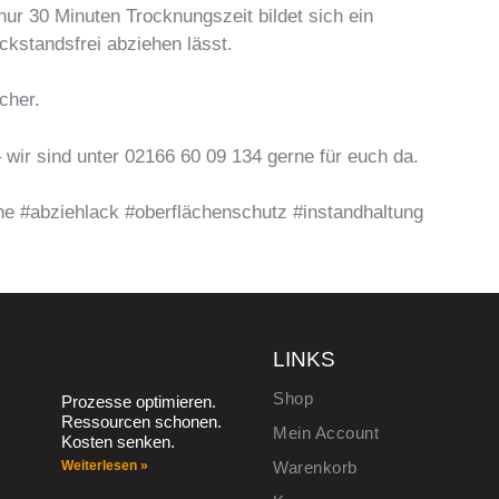
nur 30 Minuten Trocknungszeit bildet sich ein
ückstandsfrei abziehen lässt.
cher.
– wir sind unter 02166 60 09 134 gerne für euch da.
ne #abziehlack #oberflächenschutz #instandhaltung
S
LINKS
Shop
Prozesse optimieren.
Ressourcen schonen.
Mein Account
Kosten senken.
Weiterlesen »
Warenkorb