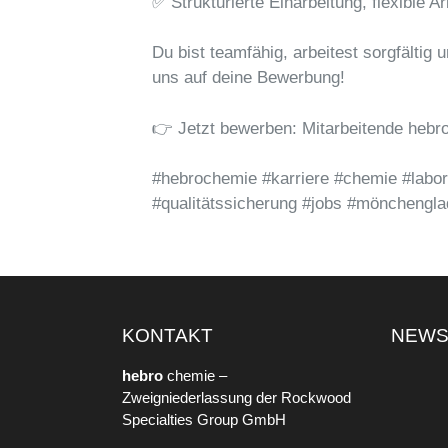
✅ Strukturierte Einarbeitung, flexible A
Du bist teamfähig, arbeitest sorgfältig
uns auf deine Bewerbung!
👉 Jetzt bewerben: Mitarbeitende hebr
#hebrochemie #karriere #chemie #labor
#qualitätssicherung #jobs #mönchengl
KONTAKT
NEW
hebro
chemie –
Zweigniederlassung der Rockwood
Specialties Group GmbH