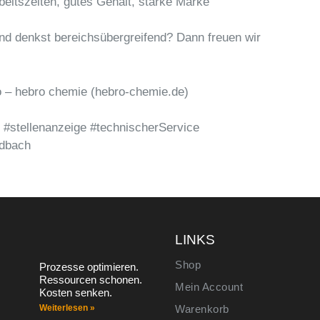
rbeitszeiten, gutes Gehalt, starke Marke
 und denkst bereichsübergreifend? Dann freuen wir
o – hebro chemie (hebro-chemie.de)
 #stellenanzeige #technischerService
adbach
S
LINKS
Shop
Prozesse optimieren.
Ressourcen schonen.
Mein Account
Kosten senken.
Weiterlesen »
Warenkorb