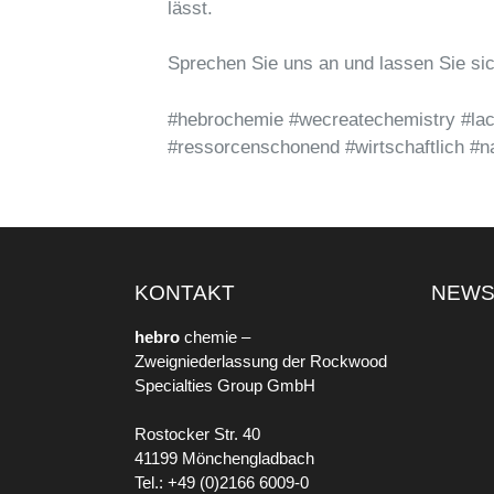
lässt.
Sprechen Sie uns an und lassen Sie sich
#hebrochemie #wecreatechemistry #lack 
#ressorcenschonend #wirtschaftlich #na
KONTAKT
NEW
hebro
chemie –
Zweigniederlassung der Rockwood
Specialties Group GmbH
Rostocker Str. 40
41199 Mönchengladbach
Tel.: +49 (0)2166 6009-0