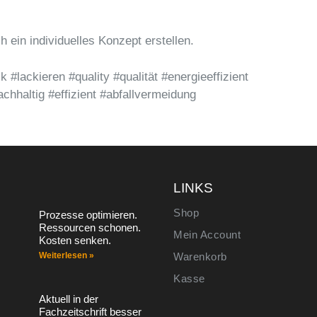
 ein individuelles Konzept erstellen.
#lackieren #quality #qualität #energieeffizient
chhaltig #effizient #abfallvermeidung
S
LINKS
Shop
Prozesse optimieren.
Ressourcen schonen.
Mein Account
Kosten senken.
Weiterlesen »
Warenkorb
Kasse
Aktuell in der
Fachzeitschrift besser