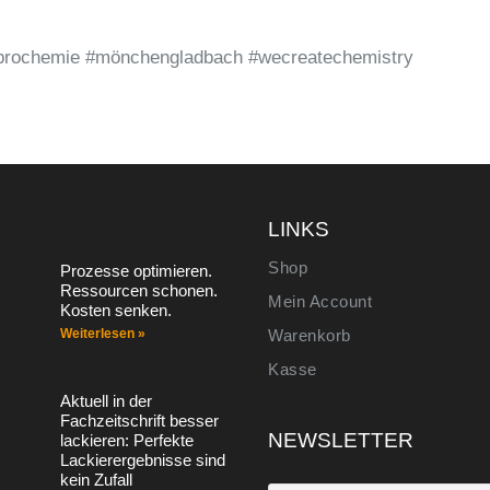
#hebrochemie #mönchengladbach #wecreatechemistry
S
LINKS
Shop
Prozesse optimieren.
Ressourcen schonen.
Mein Account
Kosten senken.
Weiterlesen »
Warenkorb
Kasse
Aktuell in der
Fachzeitschrift besser
NEWSLETTER
lackieren: Perfekte
Lackierergebnisse sind
kein Zufall