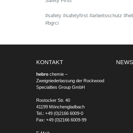
Safety First!
#safety #safetyfirst #arbeitsschutz 
#bgrci
KONTAKT
NEW
hebro
chemie –
Zweigniederlassung der Rockwood
Specialties Group GmbH
Rostocker Str. 40
41199 Mönchengladbach
Tel.: +49 (0)2166 6009-0
Fax: +49 (0)2166 6009-99