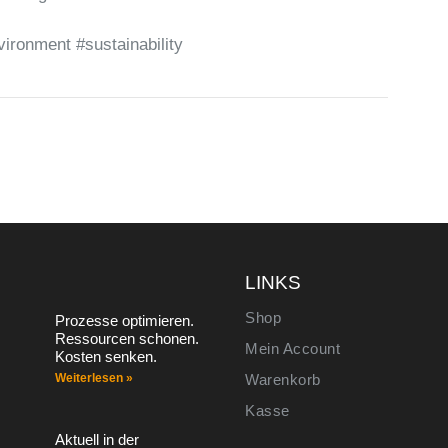
ronment #sustainability
S
LINKS
Shop
Prozesse optimieren.
Ressourcen schonen.
Mein Account
Kosten senken.
Weiterlesen »
Warenkorb
Kasse
Aktuell in der