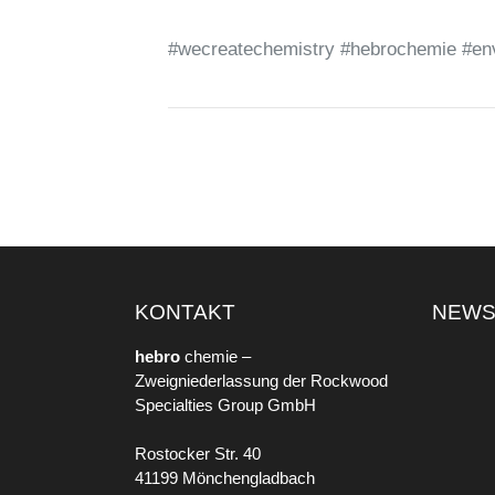
#wecreatechemistry #hebrochemie #envi
KONTAKT
NEW
hebro
chemie –
Zweigniederlassung der Rockwood
Specialties Group GmbH
Rostocker Str. 40
41199 Mönchengladbach