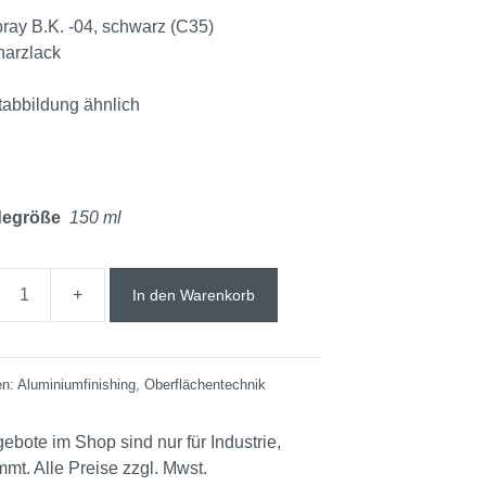
ray B.K. -04, schwarz (C35)
harzlack
tabbildung ähnlich
degröße
150 ml
In den Warenkorb
en:
Aluminiumfinishing
,
Oberflächentechnik
ebote im Shop sind nur für Industrie,
t. Alle Preise zzgl. Mwst.