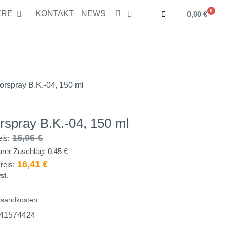
0
ERE
KONTAKT
NEWS
0,00
€
5,96
€
In den Warenkorb
schlag:
0,45
€
16,41
€
exkl. Mwst.
orspray B.K.-04, 150 ml
rspray B.K.-04, 150 ml
15,96
€
eis:
rer Zuschlag:
0,45
€
16,41
€
reis:
st.
rsandkosten
41574424