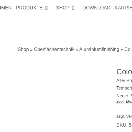
HMEN
PRODUKTE
SHOP
DOWNLOAD
KARRI
Alter Preis:
1
Temporärer Zu
Neuer Preis:
Shop
»
Oberflächentechnik
»
Aluminiumfinishing
» Col
Colo
Alter Pr
Temporä
Neuer P
exkl. Mw
zzgl.
Ve
SKU:
5