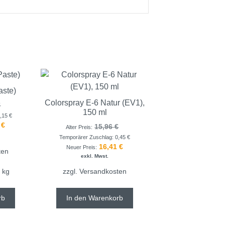
aste)
Colorspray E-6 Natur (EV1),
€
150 ml
0,15
€
8
€
15,96
€
Alter Preis:
Temporärer Zuschlag:
0,45
€
16,41
€
Neuer Preis:
ten
exkl. Mwst.
1
kg
zzgl.
Versandkosten
rb
In den Warenkorb