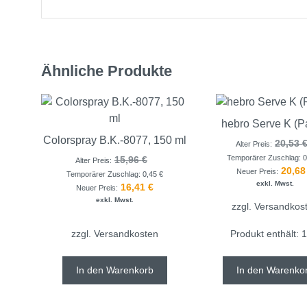
Ähnliche Produkte
hebro Serve K (P
Colorspray B.K.-8077, 150 ml
20,53
Alter Preis:
Temporärer Zuschlag:
15,96
€
Alter Preis:
20,6
Neuer Preis:
Temporärer Zuschlag:
0,45
€
exkl. Mwst.
16,41
€
Neuer Preis:
exkl. Mwst.
zzgl.
Versandkos
zzgl.
Versandkosten
Produkt enthält: 
In den Warenkorb
In den Warenko