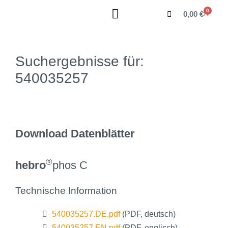
0
0,00
€
Suchergebnisse für:
540035257
Download Datenblätter
®
hebro
phos C
Technische Information
540035257.DE.pdf
(PDF, deutsch)
540035257.EN.pdf
(PDF, englisch)